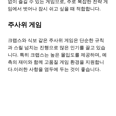
없이 즐길 수 있는 게임으로, 주로 복잡한 전략 게
임에서 벗어나 잠시 쉬고 싶을 때 적합합니다.
주사위 게임
크랩스와 식보 같은 주사위 게임은 단순한 규칙
과 스릴 넘치는 진행으로 많은 인기를 끌고 있습
니다. 특히 크랩스는 높은 몰입도를 제공하며, 예
측의 재미와 함께 고품질 게임 환경을 지원합니
다.이러한 사항을 염두에 두는 것이 좋습니다.