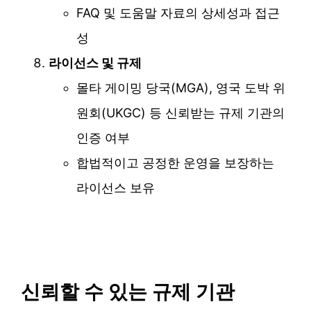
FAQ 및 도움말 자료의 상세성과 접근
성
라이선스 및 규제
몰타 게이밍 당국(MGA), 영국 도박 위
원회(UKGC) 등 신뢰받는 규제 기관의
인증 여부
합법적이고 공정한 운영을 보장하는
라이선스 보유
신뢰할 수 있는 규제 기관