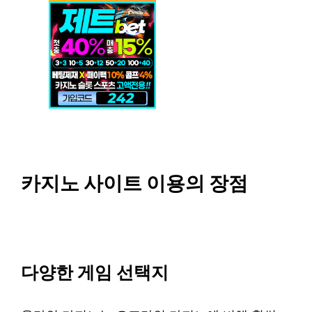
카지노 사이트 이용의 장점
다양한 게임 선택지