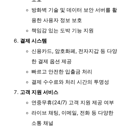
방화벽 기술 및 데이터 보안 서버를 활
용한 사용자 정보 보호
책임감 있는 도박 기능 지원
결제 시스템
신용카드, 암호화폐, 전자지갑 등 다양
한 결제 옵션 제공
빠르고 안전한 입출금 처리
결제 수수료와 처리 시간의 투명성
고객 지원 서비스
연중무휴(24/7) 고객 지원 제공 여부
라이브 채팅, 이메일, 전화 등 다양한
소통 채널