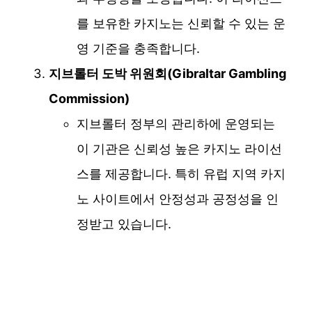
를 보유한 카지노는 신뢰할 수 있는 운
영 기준을 충족합니다.
지브롤터 도박 위원회(Gibraltar Gambling
Commission)
지브롤터 정부의 관리하에 운영되는
이 기관은 신뢰성 높은 카지노 라이선
스를 제공합니다. 특히 유럽 지역 카지
노 사이트에서 안정성과 공정성을 인
정받고 있습니다.