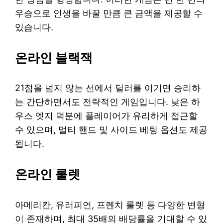
우승으로 인생을 바꿀 만큼 큰 금액을 제공할 수
있습니다.
온라인 블랙잭
21점을 넘지 않는 선에서 딜러를 이기면 승리하
는 간단하면서도 전략적인 게임입니다. 낮은 하
우스 엣지 덕분에 플레이어가 유리하게 접근할
수 있으며, 멀티 핸드 및 사이드 베팅 옵션도 제공
됩니다.
온라인 룰렛
아메리칸, 유러피언, 프렌치 룰렛 등 다양한 변형
이 존재하며, 최대 35배의 배당률을 기대할 수 있