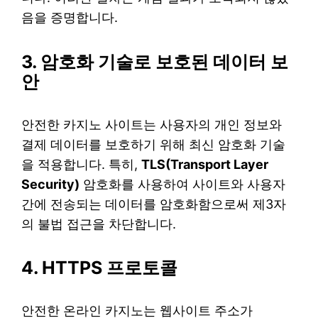
음을 증명합니다.
3. 암호화 기술로 보호된 데이터 보
안
안전한 카지노 사이트는 사용자의 개인 정보와
결제 데이터를 보호하기 위해 최신 암호화 기술
을 적용합니다. 특히,
TLS(Transport Layer
Security)
암호화를 사용하여 사이트와 사용자
간에 전송되는 데이터를 암호화함으로써 제3자
의 불법 접근을 차단합니다.
4. HTTPS 프로토콜
안전한 온라인 카지노는 웹사이트 주소가