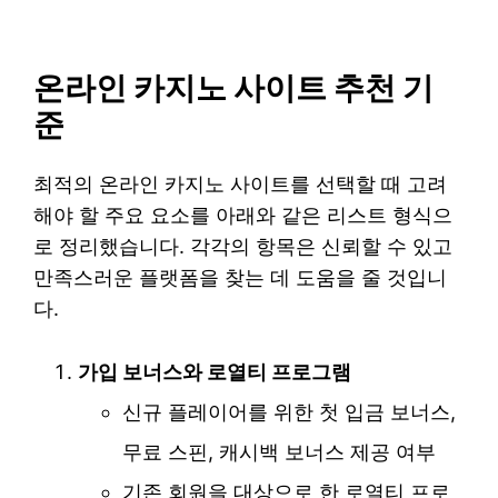
온라인 카지노 사이트 추천 기
준
최적의 온라인 카지노 사이트를 선택할 때 고려
해야 할 주요 요소를 아래와 같은 리스트 형식으
로 정리했습니다. 각각의 항목은 신뢰할 수 있고
만족스러운 플랫폼을 찾는 데 도움을 줄 것입니
다.
가입 보너스와 로열티 프로그램
신규 플레이어를 위한 첫 입금 보너스,
무료 스핀, 캐시백 보너스 제공 여부
기존 회원을 대상으로 한 로열티 프로