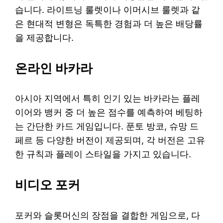
습니다. 라이트닝 룰렛이나 이머시브 룰렛과 같
은 현대적 변형은 독특한 경험과 더 높은 배당률
을 제공합니다.
온라인 바카라
아시아 지역에서 특히 인기 있는 바카라는 플레
이어와 뱅커 중 더 높은 점수를 예측하여 베팅하
는 간단한 카드 게임입니다. 푼토 방코, 슈망 드
페르 등 다양한 버전이 제공되며, 각 버전은 고유
한 규칙과 플레이 스타일을 가지고 있습니다.
비디오 포커
포커와 슬롯머신의 장점을 결합한 게임으로, 다