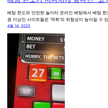
베팅 한도와 안전한 놀이터 온라인 베팅에서 베팅 한
원 이상인 사이트들은 ‘먹튀’의 위험성이 높아질 수
4월 14, 2025