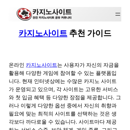
카지노사이트
추천 가이드
온라인
카지노사이트
는 사용자가 자신의 자금을
활용해 다양한 게임에 참여할 수 있는 플랫폼입
니다. 현재 인터넷상에는 수많은 카지노 사이트
가 운영되고 있으며, 각 사이트는 고유한 서비스
와 첫 입금 혜택 등 다양한 장점을 제공합니다. 그
러나 이렇게 다양한 옵션 중에서 자신의 취향과
필요에 맞는 최적의 사이트를 선택하는 것은 생
각보다 까다로울 수 있습니다. 사이트마다 제공
하는 서비스 수준, 보안 체계, 게임 종류, 그리고