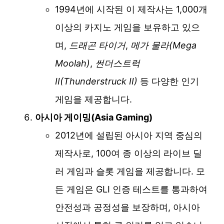
1994년에 시작된 이 제작사는 1,000개
이상의 카지노 게임을 보유하고 있으
며,
드래곤 타이거
,
메가 물라(Mega
Moolah)
,
썬더스트럭
II(Thunderstruck II)
등 다양한 인기
게임을 제공합니다.
아시아 게이밍(Asia Gaming)
2012년에 설립된 아시아 지역 중심의
제작사로, 100여 종 이상의 라이브 딜
러 게임과 슬롯 게임을 제공합니다. 모
든 게임은 GLI 인증 테스트를 통과하여
안전성과 공정성을 보장하며, 아시아