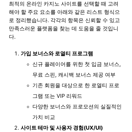
최적의 온라인 카지노 사이트를 선택할 때 고려
해야 할 주요 요소를 아래와 같은 리스트 형식으
로 정리했습니다. 각각의 항목은 신뢰할 수 있고
만족스러운 플랫폼을 찾는 데 도움을 줄 것입니
다.
가입 보너스와 로열티 프로그램
신규 플레이어를 위한 첫 입금 보너스,
무료 스핀, 캐시백 보너스 제공 여부
기존 회원을 대상으로 한 로열티 프로
그램 또는 VIP 리워드
다양한 보너스와 프로모션의 실질적인
가치 비교
사이트 테마 및 사용자 경험(UX/UI)