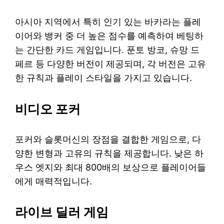
아시아 지역에서 특히 인기 있는 바카라는 플레
이어와 뱅커 중 더 높은 점수를 예측하여 베팅하
는 간단한 카드 게임입니다. 푼토 방코, 슈망 드
페르 등 다양한 버전이 제공되며, 각 버전은 고유
한 규칙과 플레이 스타일을 가지고 있습니다.
비디오 포커
포커와 슬롯머신의 장점을 결합한 게임으로, 다
양한 변형과 고유의 규칙을 제공합니다. 낮은 하
우스 엣지와 최대 800배의 보상으로 플레이어들
에게 매력적입니다.
라이브 딜러 게임