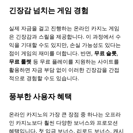
긴장감 넘치는 게임 경험
실제 자금을 걸고 진행하는 온라인 카지노 게임
은 긴장감과 스릴을 제공합니다. 이 과정에서 수
익을 기대할 수도 있지만, 손실 가능성도 있다는
점이 게임의 재미를 더합니다. 반면,
무료 슬롯
,
무료 룰렛
등 무료 플레이를 지원하는 사이트를
활용하면 자금 부담 없이 이러한 긴장감을 간접
적으로 경험할 수도 있습니다.
풍부한 사용자 혜택
온라인 카지노의 가장 큰 장점 중 하나는 오프라
인 카지노보다 훨씬 다양한 보너스와 프로모션
혜택입니다. 첫 입금 보너스, 리로드 보너스, 캐시