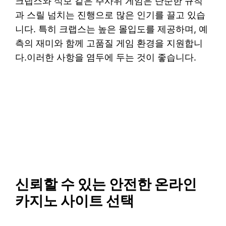
크랩스와 식보 같은 주사위 게임은 단순한 규칙
과 스릴 넘치는 진행으로 많은 인기를 끌고 있습
니다. 특히 크랩스는 높은 몰입도를 제공하며, 예
측의 재미와 함께 고품질 게임 환경을 지원합니
다.이러한 사항을 염두에 두는 것이 좋습니다.
신뢰할 수 있는 안전한 온라인
카지노 사이트 선택