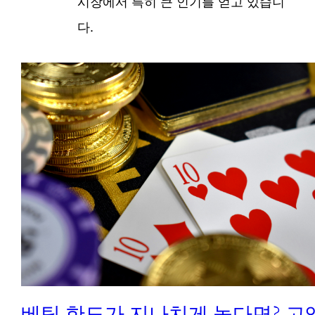
시장에서 특히 큰 인기를 얻고 있습니
다.
베팅 한도가 지나치게 높다면? 고