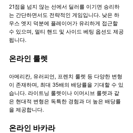
21점을 넘지 않는 선에서 딜러를 이기면 승리하
는 간단하면서도 전략적인 게임입니다. 낮은 하
우스 엣지 덕분에 플레이어가 유리하게 접근할
수 있으며, 멀티 핸드 및 사이드 베팅 옵션도 제공
됩니다.
온라인 룰렛
아메리칸, 유러피언, 프렌치 룰렛 등 다양한 변형
이 존재하며, 최대 35배의 배당률을 기대할 수 있
습니다. 라이트닝 룰렛이나 이머시브 룰렛과 같
은 현대적 변형은 독특한 경험과 더 높은 배당률
을 제공합니다.
온라인 바카라