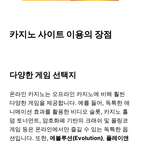
카지노 사이트 이용의 장점
다양한 게임 선택지
온라인 카지노는 오프라인 카지노에 비해 훨씬
다양한 게임을 제공합니다. 예를 들어, 독특한 애
니메이션 효과를 활용한 비디오 슬롯, 카지노 홀
덤 토너먼트, 암호화폐 기반의 크래쉬 및 플링코
게임 등은 온라인에서만 즐길 수 있는 독특한 옵
션입니다. 또한,
에볼루션(Evolution)
,
플레이앤