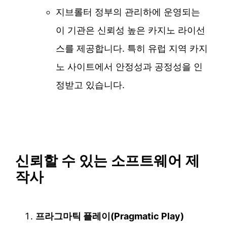
지브롤터 정부의 관리하에 운영되는
이 기관은 신뢰성 높은 카지노 라이선
스를 제공합니다. 특히 유럽 지역 카지
노 사이트에서 안정성과 공정성을 인
정받고 있습니다.
신뢰할 수 있는 소프트웨어 제
작사
프라그마틱 플레이(Pragmatic Play)