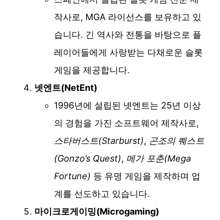
작사로, MGA 라이선스를 보유하고 있
습니다. 긴 역사와 전통을 바탕으로 플
레이어들에게 사랑받는 다채로운 슬롯
게임을 제공합니다.
넷엔트(NetEnt)
1996년에 설립된 넷엔트는 25년 이상
의 경험을 가진 소프트웨어 제작사로,
스타버스트(Starburst)
,
곤조의 퀘스트
(Gonzo’s Quest)
,
메가 포춘(Mega
Fortune)
등 유명 게임을 제작하며 업
계를 선도하고 있습니다.
마이크로게이밍(Microgaming)