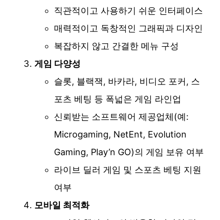
직관적이고 사용하기 쉬운 인터페이스
매력적이고 독창적인 그래픽과 디자인
복잡하지 않고 간결한 메뉴 구성
게임 다양성
슬롯, 블랙잭, 바카라, 비디오 포커, 스
포츠 베팅 등 폭넓은 게임 라인업
신뢰받는 소프트웨어 제공업체(예:
Microgaming, NetEnt, Evolution
Gaming, Play’n GO)의 게임 보유 여부
라이브 딜러 게임 및 스포츠 베팅 지원
여부
모바일 최적화