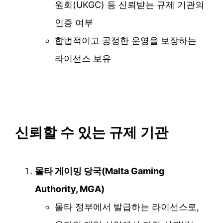
원회(UKGC) 등 신뢰받는 규제 기관의
인증 여부
합법적이고 공정한 운영을 보장하는
라이선스 보유
신뢰할 수 있는 규제 기관
몰타 게이밍 당국(Malta Gaming
Authority, MGA)
몰타 정부에서 발급하는 라이선스로,