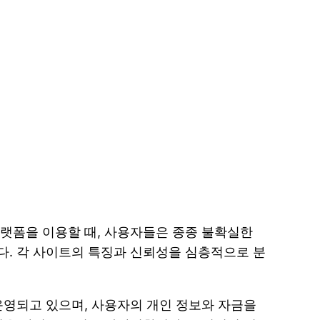
플랫폼을 이용할 때, 사용자들은 종종 불확실한
. 각 사이트의 특징과 신뢰성을 심층적으로 분
운영되고 있으며, 사용자의 개인 정보와 자금을