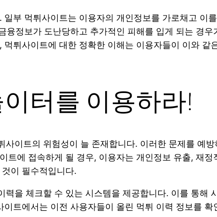
. 일부 먹튀사이트는 이용자의 개인정보를 가로채고 이를
해 금융정보가 도난당하고 추가적인 피해를 입게 되는 경우
, 먹튀사이트에 대한 정확한 이해는 이용자들이 이와 같
 놀이터를 이용하라!
사이트의 위험성이 늘 존재합니다. 이러한 문제를 예방하
이트에 접속하게 될 경우, 이용자는 개인정보 유출, 재정
 것이 필수적입니다.
력을 체크할 수 있는 시스템을 제공합니다. 이를 통해 사
 사이트에서는 이전 사용자들이 올린 먹튀 이력 정보를 확