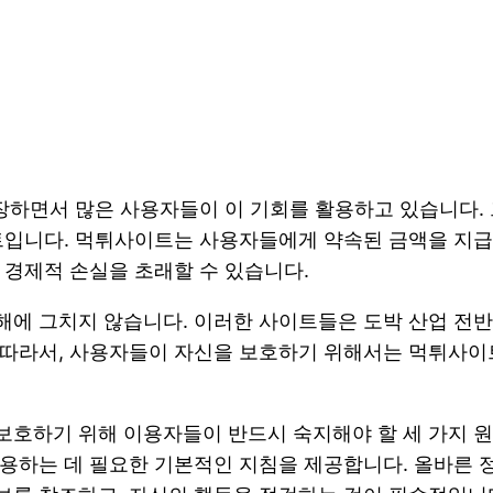
성장하면서 많은 사용자들이 이 기회를 활용하고 있습니다.
이트입니다. 먹튀사이트는 사용자들에게 약속된 금액을 지
 경제적 손실을 초래할 수 있습니다.
에 그치지 않습니다. 이러한 사이트들은 도박 산업 전반
따라서, 사용자들이 자신을 보호하기 위해서는 먹튀사이트
호하기 위해 이용자들이 반드시 숙지해야 할 세 가지 원
용하는 데 필요한 기본적인 지침을 제공합니다. 올바른 