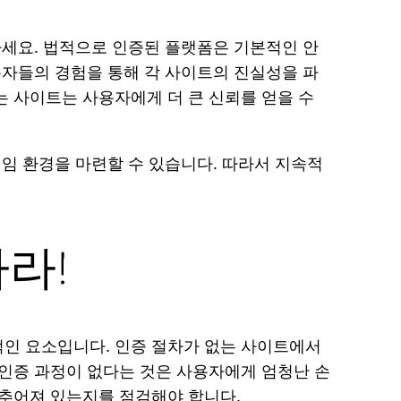
하세요. 법적으로 인증된 플랫폼은 기본적인 안
용자들의 경험을 통해 각 사이트의 진실성을 파
는 사이트는 사용자에게 더 큰 신뢰를 얻을 수
게임 환경을 마련할 수 있습니다. 따라서 지속적
하라!
적인 요소입니다. 인증 절차가 없는 사이트에서
 인증 과정이 없다는 것은 사용자에게 엄청난 손
갖추어져 있는지를 점검해야 합니다.