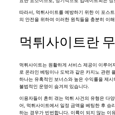
요한 요소이므로, 정기적으로 업데이트되는 정
따라서, 먹튀사이트를 예방하기 위한 이 포스트
의 안전을 위하여 이러한 원칙들을 충분히 이
먹튀사이트란 무
먹튀사이트는 원활하게 서비스 제공이 이루어지
로 온라인 베팅이나 도박과 같은 카지노 관련 
하나는 유혹적인 보너스와 높은 수익률을 제시
불법적인 운영이 숨겨져 있습니다.
이용자들이 흔히 겪는 먹튀 사건의 유형은 다양
어, 먹튀사이트에서 일정 금액을 베팅한 후 승
하는 경우가 빈번합니다. 이륙이 되지 않는 이