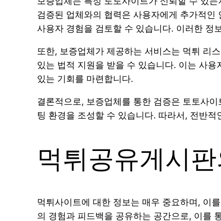
보증업체는 특정 토토사이트가 신뢰할 수 있는지
검증된 업체와의 협력은 사용자에게 추가적인 안
사용자 경험을 검토할 수 있습니다. 이러한 정보
또한, 보증업체가 제공하는 서비스는 먹튀 리스
있는 법적 지원을 받을 수 있습니다. 이는 사
있는 기회를 마련합니다.
결론적으로, 보증업체를 통한 검증은 토토사이트
팅 환경을 조성할 수 있습니다. 따라서, 전반
먹튀공유게시판
먹튀사이트에 대한 정보는 매우 중요하며, 이
의 경험과 피드백을 공유하는 공간으로, 이를 