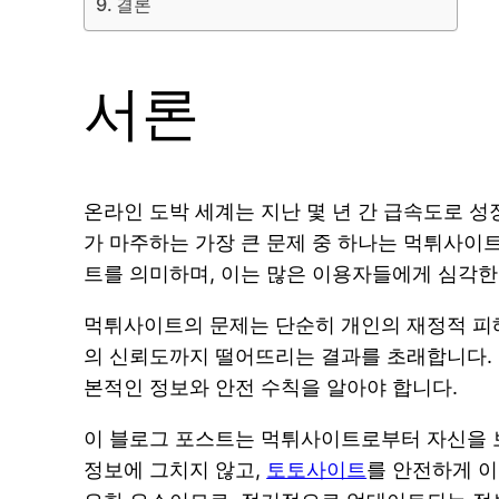
결론
서론
온라인 도박 세계는 지난 몇 년 간 급속도로 
가 마주하는 가장 큰 문제 중 하나는 먹튀사
트를 의미하며, 이는 많은 이용자들에게 심각한
먹튀사이트의 문제는 단순히 개인의 재정적 피해
의 신뢰도까지 떨어뜨리는 결과를 초래합니다. 
본적인 정보와 안전 수칙을 알아야 합니다.
이 블로그 포스트는 먹튀사이트로부터 자신을 보
정보에 그치지 않고,
토토사이트
를 안전하게 이