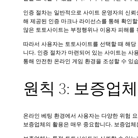
인증 절차는 일반적으로 사이트 운영자의 신뢰성
해 제공된 인증 마크나 라이선스를 통해 확인할
않은 토토사이트는 부정행위나 이용자 피해를 유
따라서 사용자는 토토사이트를 선택할 때 해당 
니다. 인증 절차가 마련되어 있는 사이트는 사용
통해 안전한 온라인 게임 환경을 조성할 수 있
원칙 3: 보증업
온라인 베팅 환경에서 사용자는 다양한 위험 요
보증업체의 활용은 매우 중요합니다. 보증업체