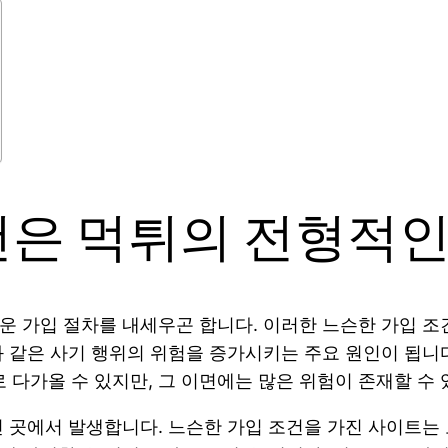
건은 먹튀의 전형적인
운 가입 절차를 내세우곤 합니다. 이러한 느슨한 가입 
와 같은 사기 행위의 위험을 증가시키는 주요 원인이 됩니
 다가올 수 있지만, 그 이면에는 많은 위험이 존재할 수 
닌 곳에서 발생합니다. 느슨한 가입 조건을 가진 사이트는