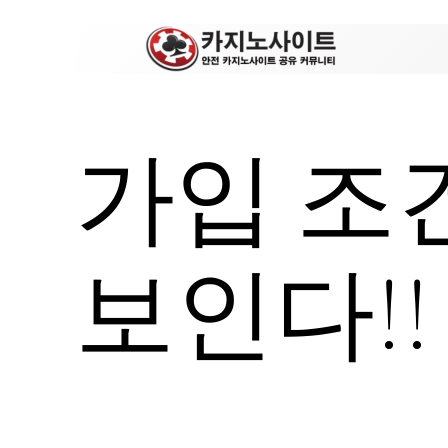
콘
텐
츠
로
가입 조
바
로
가
기
보인다!!