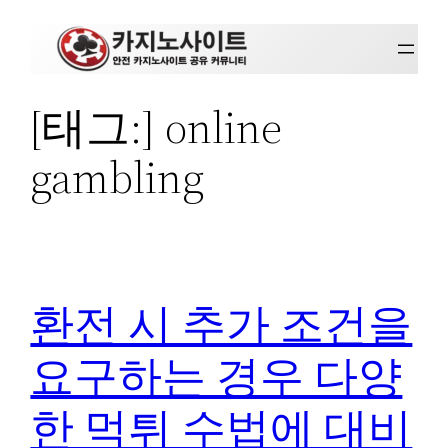
콘
텐
츠
[태그:]
online
로
바
gambling
로
가
기
환전 시 추가 조건을
요구하는 경우 다양
한 먹튀 수법에 대비