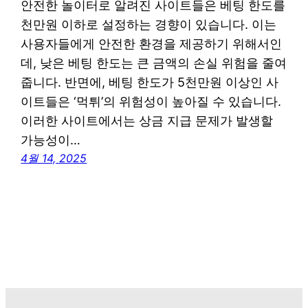
안전한 놀이터로 알려진 사이트들은 베팅 한도를
천만원 이하로 설정하는 경향이 있습니다. 이는
사용자들에게 안전한 환경을 제공하기 위해서인
데, 낮은 베팅 한도는 큰 금액의 손실 위험을 줄여
줍니다. 반면에, 베팅 한도가 5천만원 이상인 사
이트들은 ‘먹튀’의 위험성이 높아질 수 있습니다.
이러한 사이트에서는 상금 지급 문제가 발생할
가능성이…
4월 14, 2025