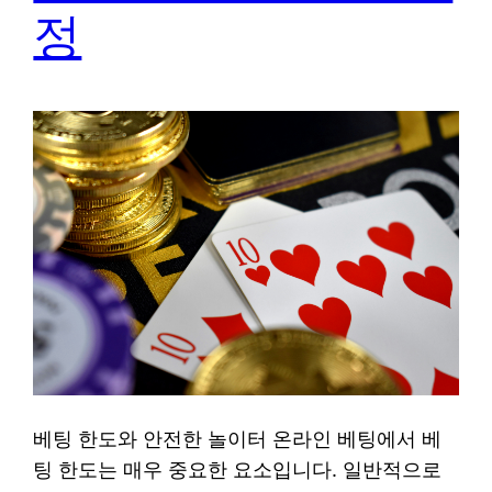
정
베팅 한도와 안전한 놀이터 온라인 베팅에서 베
팅 한도는 매우 중요한 요소입니다. 일반적으로