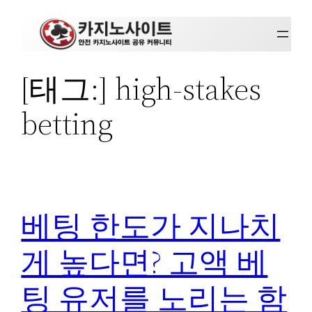
콘
텐
츠
[태그:]
high-stakes
로
바
betting
로
가
기
베팅 한도가 지나치
게 높다면? 고액 베
팅 유저를 노리는 함