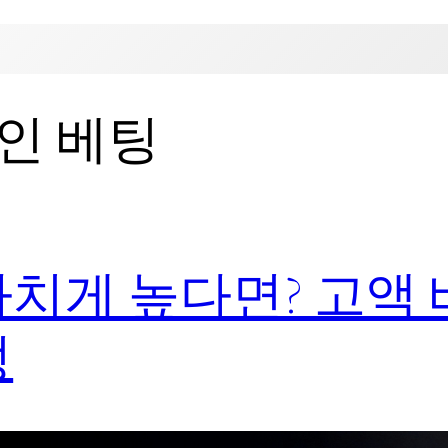
인 베팅
치게 높다면? 고액 
정