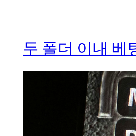
두 폴더 이내 베