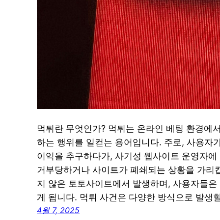
먹튀란 무엇인가? 먹튀는 온라인 베팅 환경에
하는 행위를 일컫는 용어입니다. 주로, 사용자
이익을 추구하다가, 사기성 웹사이트 운영자에
거부당하거나 사이트가 폐쇄되는 상황을 가리킵
지 않은 토토사이트에서 발생하며, 사용자들은
게 됩니다. 먹튀 사건은 다양한 방식으로 발생할
4월 7, 2025