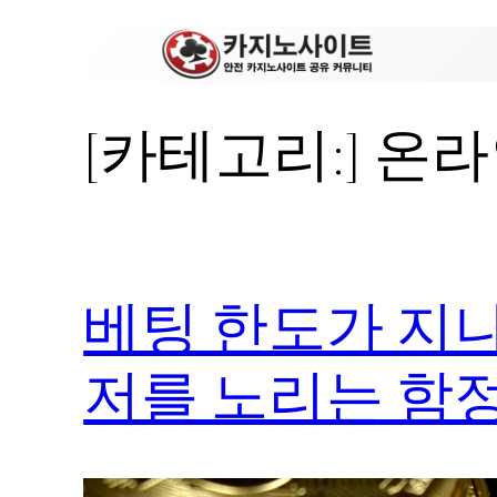
콘
텐
츠
[카테고리:]
온라
로
바
로
가
기
베팅 한도가 지나
저를 노리는 함