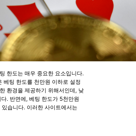
팅 한도는 매우 중요한 요소입니다.
 베팅 한도를 천만원 이하로 설정
한 환경을 제공하기 위해서인데, 낮
다. 반면에, 베팅 한도가 5천만원
수 있습니다. 이러한 사이트에서는